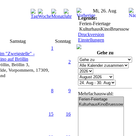
Mi, 26. Aug
Legende:
Ferien-Feiertage
KulturhausKinoBruessow
Druckversion
Einstellungen
Samstag
Sonntag
1
Gehe zu
lm "Zweigstelle" -
no auf Bröllin
2
öllin, Bröllin 3,
lde, Vorpommern, 17309,
and
8
9
Mehrfachauswahl:
15
16