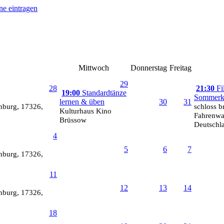
Mittwoch
Donnerstag
Freitag
29
28
21:30
Fi
19:00
Standardtänze
Sommerki
lernen & üben
30
31
enburg, 17326,
schloss br
Kulturhaus Kino
Fahrenwa
Brüssow
Deutschl
4
5
6
7
enburg, 17326,
11
12
13
14
enburg, 17326,
18