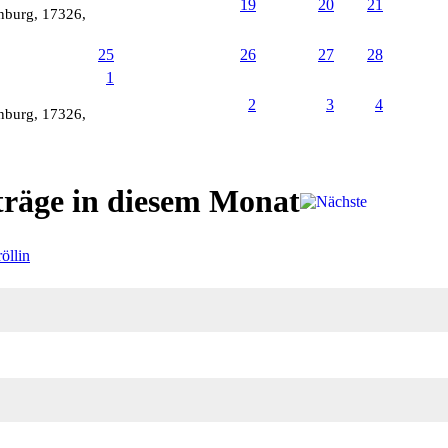
19
20
21
enburg, 17326,
25
26
27
28
1
2
3
4
enburg, 17326,
träge in diesem Monat
öllin