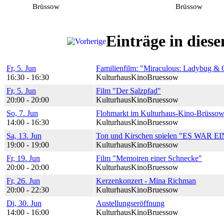
Brüssow
Brüssow
Einträge in die
Fr, 5. Jun
Familienfilm: "Miraculous: Ladybug & 
16:30 - 16:30
KulturhausKinoBruessow
Fr, 5. Jun
Film "Der Salzpfad"
20:00 - 20:00
KulturhausKinoBruessow
So, 7. Jun
Flohmarkt im Kulturhaus-Kino-Brüsso
14:00 - 16:30
KulturhausKinoBruessow
Sa, 13. Jun
Ton und Kirschen spielen "ES WAR EI
19:00 - 19:00
KulturhausKinoBruessow
Fr, 19. Jun
Film "Memoiren einer Schnecke"
20:00 - 20:00
KulturhausKinoBruessow
Fr, 26. Jun
Kerzenkonzert - Mina Richman
20:00 - 22:30
KulturhausKinoBruessow
Di, 30. Jun
Austellungseröffnung
14:00 - 16:00
KulturhausKinoBruessow