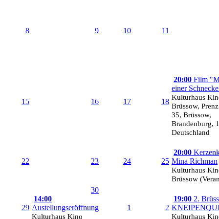
8
9
10
11
20:00
Film "M
einer Schnecke
Kulturhaus Ki
15
16
17
18
Brüssow, Prenzl
35, Brüssow,
Brandenburg, 
Deutschland
20:00
Kerzenk
22
23
24
25
Mina Richman
Kulturhaus Ki
Brüssow (Verans
30
14:00
19:00
2. Brüs
29
Austellungseröffnung
1
2
KNEIPENQU
Kulturhaus Kino
Kulturhaus Ki