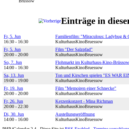
Brüssow
Einträge in die
Fr, 5. Jun
Familienfilm: "Miraculous: Ladybug & 
16:30 - 16:30
KulturhausKinoBruessow
Fr, 5. Jun
Film "Der Salzpfad"
20:00 - 20:00
KulturhausKinoBruessow
So, 7. Jun
Flohmarkt im Kulturhaus-Kino-Brüsso
14:00 - 16:30
KulturhausKinoBruessow
Sa, 13. Jun
Ton und Kirschen spielen "ES WAR EI
19:00 - 19:00
KulturhausKinoBruessow
Fr, 19. Jun
Film "Memoiren einer Schnecke"
20:00 - 20:00
KulturhausKinoBruessow
Fr, 26. Jun
Kerzenkonzert - Mina Richman
20:00 - 22:30
KulturhausKinoBruessow
Di, 30. Jun
Austellungseröffnung
14:00 - 16:00
KulturhausKinoBruessow
PHP iCalendar 2.4 -
Diese Site ist
RSS-Enabled
-
Termine vorschlag