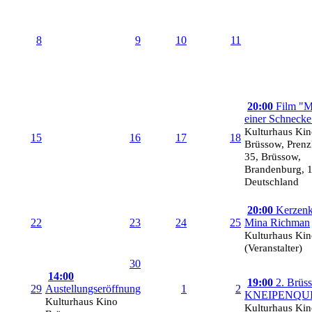
8
9
10
11
20:00
Film "M
einer Schnecke
Kulturhaus Ki
15
16
17
18
Brüssow, Prenzl
35, Brüssow,
Brandenburg, 
Deutschland
20:00
Kerzenk
22
23
24
25
Mina Richman
Kulturhaus Ki
(Veranstalter)
30
14:00
19:00
2. Brüs
29
Austellungseröffnung
1
2
KNEIPENQU
Kulturhaus Kino
Kulturhaus Ki