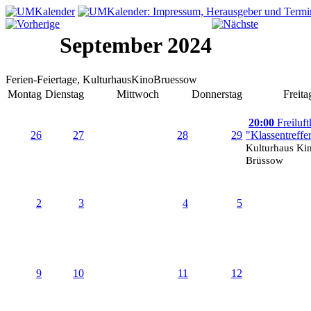
September 2024
Ferien-Feiertage, KulturhausKinoBruessow
Montag
Dienstag
Mittwoch
Donnerstag
Freita
20:00
Freiluft
26
27
28
29
"Klassentreffe
Kulturhaus Ki
Brüssow
2
3
4
5
9
10
11
12