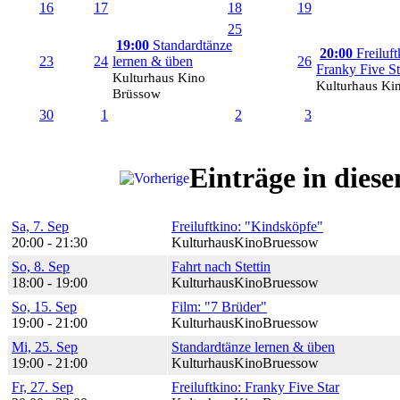
16
17
18
19
25
19:00
Standardtänze
20:00
Freiluft
23
24
lernen & üben
26
Franky Five St
Kulturhaus Kino
Kulturhaus Ki
Brüssow
30
1
2
3
Einträge in die
Sa, 7. Sep
Freiluftkino: "Kindsköpfe"
20:00 - 21:30
KulturhausKinoBruessow
So, 8. Sep
Fahrt nach Stettin
18:00 - 19:00
KulturhausKinoBruessow
So, 15. Sep
Film: "7 Brüder"
19:00 - 21:00
KulturhausKinoBruessow
Mi, 25. Sep
Standardtänze lernen & üben
19:00 - 21:00
KulturhausKinoBruessow
Fr, 27. Sep
Freiluftkino: Franky Five Star